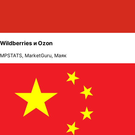
Wildberries и Ozon
MPSTATS
,
MarketGuru
,
Маяк