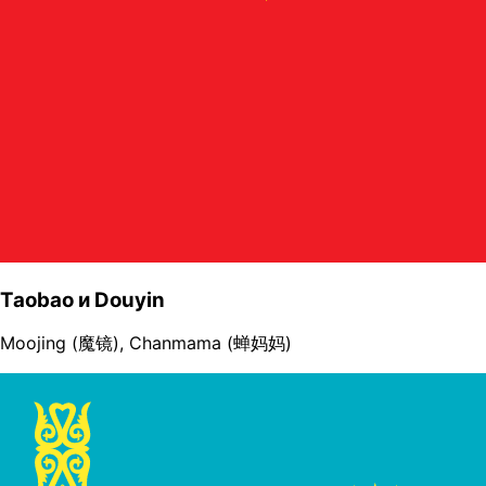
Taobao и Douyin
Moojing (魔镜)
,
Chanmama (蝉妈妈)